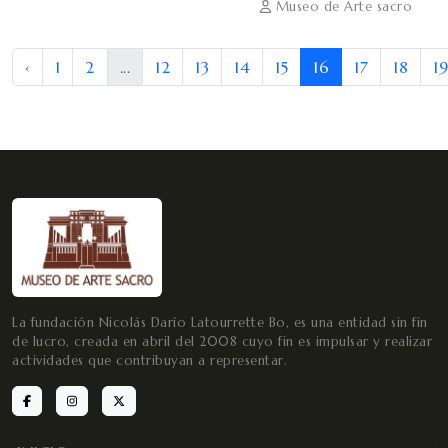
Museo de Arte sacro
‹
1
2
...
12
13
14
15
16
17
18
19
La fundación Nicolás Darío Latourrette Bo, es una entidad sin fin
de lucro, creada en abril del 2008 cuyo fin es impulsar y realizar
actividades que contribuyan a representar.