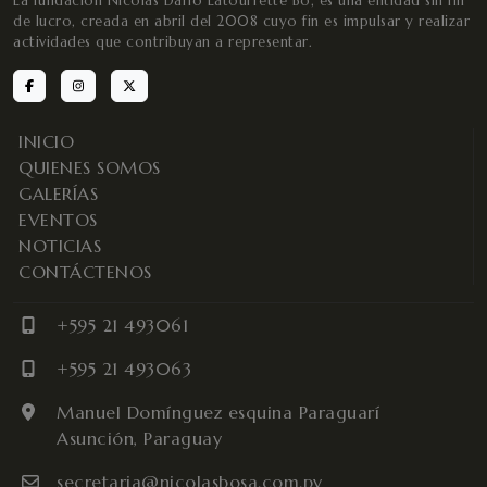
La fundación Nicolás Darío Latourrette Bo, es una entidad sin fin
de lucro, creada en abril del 2008 cuyo fin es impulsar y realizar
actividades que contribuyan a representar.
INICIO
QUIENES SOMOS
GALERÍAS
EVENTOS
NOTICIAS
CONTÁCTENOS
+595 21 493061
+595 21 493063
Manuel Domínguez esquina Paraguarí
Asunción, Paraguay
secretaria@nicolasbosa.com.py