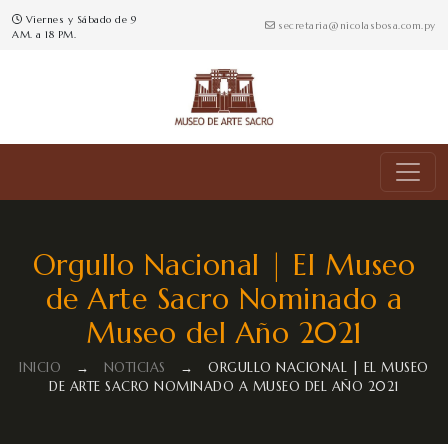
Viernes y Sábado de 9
secretaria@nicolasbosa.com.py
AM. a 18 PM.
Orgullo Nacional | El Museo
de Arte Sacro Nominado a
Museo del Año 2021
INICIO
→
NOTICIAS
→
ORGULLO NACIONAL | EL MUSEO
DE ARTE SACRO NOMINADO A MUSEO DEL AÑO 2021