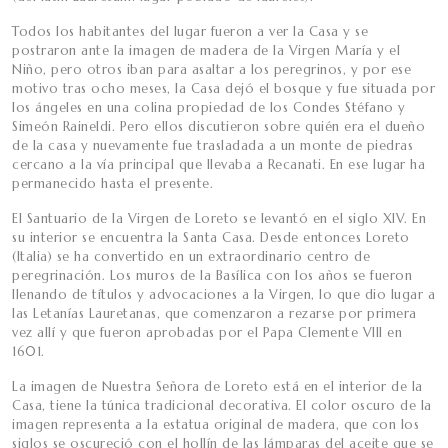
Todos los habitantes del lugar fueron a ver la Casa y se
postraron ante la imagen de madera de la Virgen María y el
Niño, pero otros iban para asaltar a los peregrinos, y por ese
motivo tras ocho meses, la Casa dejó el bosque y fue situada por
los ángeles en una colina propiedad de los Condes Stéfano y
Simeón Raineldi. Pero ellos discutieron sobre quién era el dueño
de la casa y nuevamente fue trasladada a un monte de piedras
cercano a la vía principal que llevaba a Recanati. En ese lugar ha
permanecido hasta el presente.
El Santuario de la Virgen de Loreto se levantó en el siglo XIV. En
su interior se encuentra la Santa Casa. Desde entonces Loreto
(Italia) se ha convertido en un extraordinario centro de
peregrinación. Los muros de la Basílica con los años se fueron
llenando de títulos y advocaciones a la Virgen, lo que dio lugar a
las Letanías Lauretanas, que comenzaron a rezarse por primera
vez allí y que fueron aprobadas por el Papa Clemente VIII en
1601.
La imagen de Nuestra Señora de Loreto está en el interior de la
Casa, tiene la túnica tradicional decorativa. El color oscuro de la
imagen representa a la estatua original de madera, que con los
siglos se oscureció con el hollín de las lámparas del aceite que se