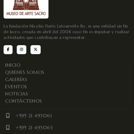
La fundación Nicolás Darío Latourrette Bo, es una entidad sin fin
de lucro, creada en abril del 2008 cuyo fin es impulsar y realizar
actividades que contribuyan a representar.
INICIO
QUIENES SOMOS
GALERÍAS
EVENTOS
NOTICIAS
CONTÁCTENOS
+595 21 493061
+595 21 493063