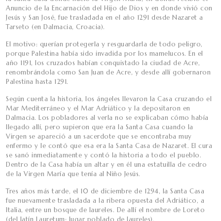
Anuncio de la Encarnación del Hijo de Dios y en donde vivió con
Jesús y San José, fue trasladada en el año 1291 desde Nazaret a
Tarseto (en Dalmacia, Croacia).
El motivo: querían protegerla y resguardarla de todo peligro,
porque Palestina había sido invadida por los mamelucos. En el
año 1191, los cruzados habían conquistado la ciudad de Acre,
renombrándola como San Juan de Acre, y desde allí gobernaron
Palestina hasta 1291.
Según cuenta la historia, los ángeles llevaron la Casa cruzando el
Mar Mediterráneo y el Mar Adriático y la depositaron en
Dalmacia. Los pobladores al verla no se explicaban cómo había
llegado allí, pero supieron que era la Santa Casa cuando la
Virgen se apareció a un sacerdote que se encontraba muy
enfermo y le contó que esa era la Santa Casa de Nazaret. El cura
se sanó inmediatamente y contó la historia a todo el pueblo.
Dentro de la Casa había un altar y en él una estatuilla de cedro
de la Virgen María que tenía al Niño Jesús.
Tres años más tarde, el 10 de diciembre de 1294, la Santa Casa
fue nuevamente trasladada a la ribera opuesta del Adriático, a
Italia, entre un bosque de laureles. De allí el nombre de Loreto
(del latín Lauretum: lugar poblado de laureles).