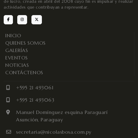
de lucro, creada en abril del 2008 cuyo fin es impulsar y realizar
actividades que contribuyan a representar.
INICIO
QUIENES SOMOS
GALERÍAS
EVENTOS
NOTICIAS
CONTÁCTENOS
+595 21 493061
+595 21 493063
Manuel Domínguez esquina Paraguarí
Asunción, Paraguay
secretaria@nicolasbosa.com.py