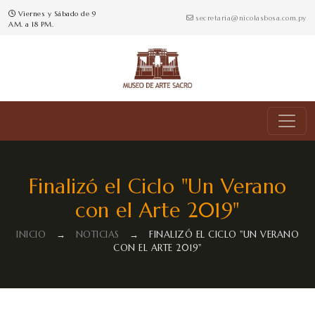
Viernes y Sábado de 9
secretaria@nicolasbosa.com.py
AM. a 18 PM.
Finalizó el Ciclo "Un Verano
con el Arte 2019"
INICIO
→
NOTICIAS
→
FINALIZÓ EL CICLO "UN VERANO
CON EL ARTE 2019"