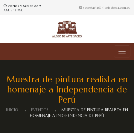
Viernes y Sábado de 9
secretaria@nicolasbosa.com.py
AM. a 18 PM.
Muestra de pintura realista en
homenaje a Independencia de
Perú
INICIO
→
EVENTOS
→
MUESTRA DE PINTURA REALISTA EN
HOMENAJE A INDEPENDENCIA DE PERÚ