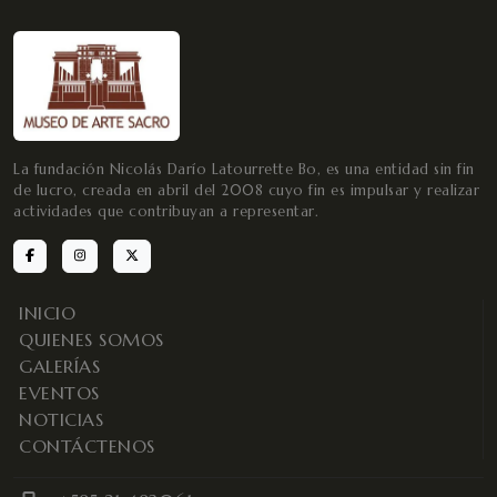
La fundación Nicolás Darío Latourrette Bo, es una entidad sin fin
de lucro, creada en abril del 2008 cuyo fin es impulsar y realizar
actividades que contribuyan a representar.
INICIO
QUIENES SOMOS
GALERÍAS
EVENTOS
NOTICIAS
CONTÁCTENOS