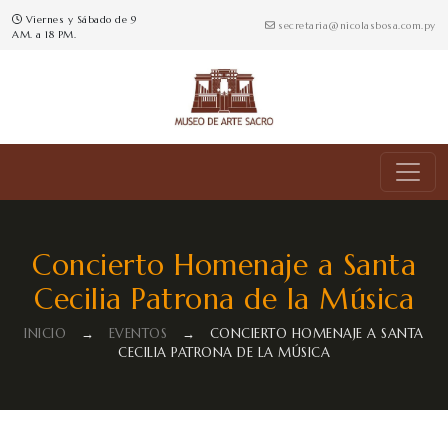
Viernes y Sábado de 9
secretaria@nicolasbosa.com.py
AM. a 18 PM.
Concierto Homenaje a Santa
Cecilia Patrona de la Música
INICIO
→
EVENTOS
→
CONCIERTO HOMENAJE A SANTA
CECILIA PATRONA DE LA MÚSICA