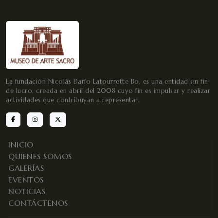
La fundación Nicolás Darío Latourrette Bo, es una entidad sin fin
de lucro, creada en abril del 2008 cuyo fin es impulsar y realizar
actividades que contribuyan a representar.
INICIO
QUIENES SOMOS
GALERÍAS
EVENTOS
NOTICIAS
CONTÁCTENOS