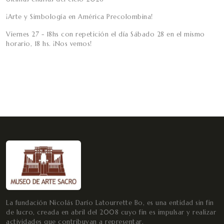
¡Arte y Simbología en América Precolombina!
Viernes 27 - 18hs con repetición el día Sábado 28 en el mismo
horario, 18 hs. ¡Nos vemos!
La fundación Nicolás Darío Latourrette Bo, es una entidad sin fin
de lucro, creada en abril del 2008 cuyo fin es impulsar y realizar
actividades que contribuyan a representar.