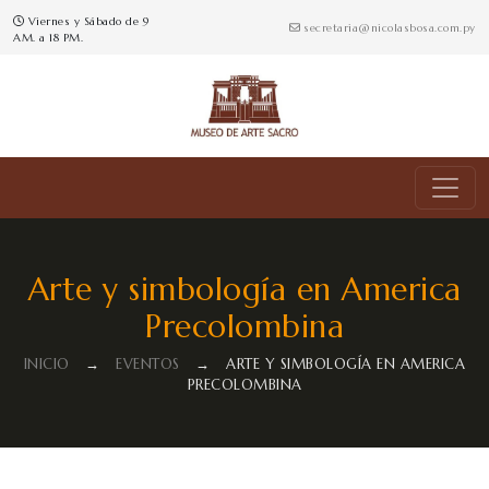
Viernes y Sábado de 9
secretaria@nicolasbosa.com.py
AM. a 18 PM.
Arte y simbología en America
Precolombina
INICIO
→
EVENTOS
→
ARTE Y SIMBOLOGÍA EN AMERICA
PRECOLOMBINA