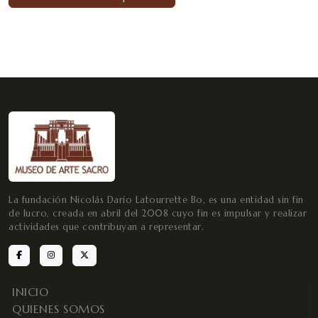
La fundación Nicolás Darío Latourrette Bo, es una entidad sin fin
de lucro, creada en abril del 2008 cuyo fin es impulsar y realizar
actividades que contribuyan a representar.
INICIO
QUIENES SOMOS