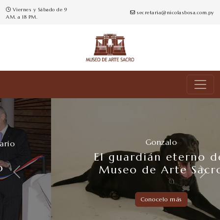
Viernes y Sábado de 9
secretaria@nicolasbosa.com.py
AM. a 18 PM.
Gonzalo
El guardián eterno del
Museo de Arte Sacro
Previous
Next
Conocelo más