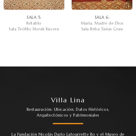
SALA 5:
SALA 6:
Retablo
María, Madre de Dios
Sala Teófilo Horak Kucera
Sala Beba Tasias Grau
Villa Lina
Restauración: Ubicación, Datos Históricos,
Arquitectónicos y Patrimoniales
La Fundación Nicolás Darío Latourrette Bo y el Museo de